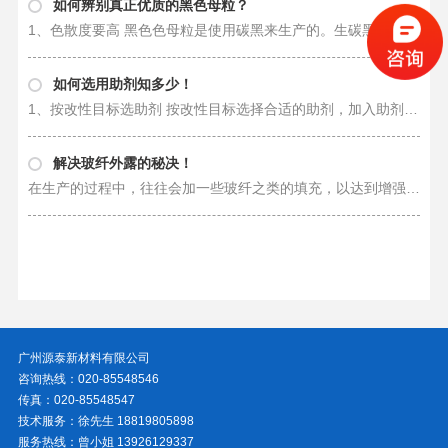
如何辨别真正优质的黑色母粒？
1、色散度要高 黑色色母粒是使用碳黑来生产的。生碳黑由于布满了灰尘、重量轻、呈蓬松状，除非采用大规模的处理措施，否则会使工作环境变得脏乱。正因为如此，铸工们普遍选择黑色色母粒，完成碳黑的预色散。这个树脂载体是干净的、自由……
如何选用助剂知多少！
1、按改性目标选助剂 按改性目标选择合适的助剂，加入助剂应能充分发挥其功效，并达到要求的指标。指标一般为产品的国家标准、国际标准，或客户提出的专项指标。以下是为了使塑料具有某种特殊性能需要加入的助剂，助剂选择的参考意见为……
解决玻纤外露的秘决！
在生产的过程中，往往会加一些玻纤之类的填充，以达到增强的作用，但是在加工的过程中（包括造粒 与注塑），由于选材、选料或生产工艺及机械方面的问题，都会导致做出的产品出现玻纤外露，表面光泽度和光亮度不好等问题的出现。对于这……
广州源泰新材料有限公司
咨询热线：020-85548546
传真：020-85548547
技术服务：徐先生 18819805898
服务热线：曾小姐 13926129337