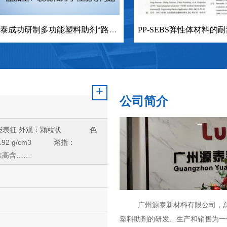
广州源泰成功研制多功能塑料助剂“路博泰Lubtop”， 国内首创！
PP-SEBS弹性体材料的耐刮擦、防刮白和高流动解决新方案
+
公司简介
及性能表征 外观：颗粒状 色
92 g/cm3 熔指：
一款高含……
广州源泰新材料有限公司，总部
塑料助剂的研发、生产和销售为