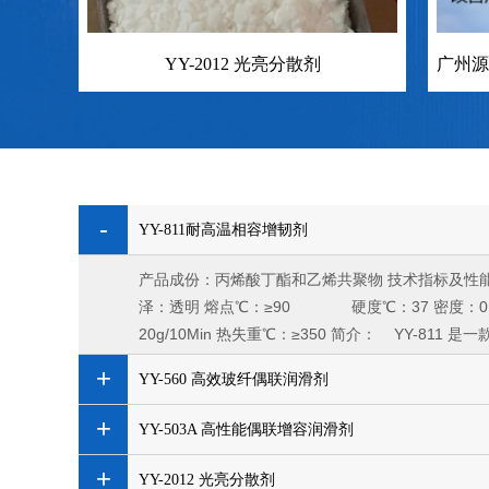
YY-2012 光亮分散剂
YY-811耐高温相容增韧剂
产品成份：丙烯酸丁酯和乙烯共聚物 技术指标
泽：透明 熔点℃：≥90 硬度℃：37 密度：0.
20g/10Min 热失重℃：≥350 简介： YY-811 是
YY-560 高效玻纤偶联润滑剂
YY-503A 高性能偶联增容润滑剂
YY-2012 光亮分散剂